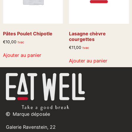
Pâtes Poulet Chipotle
Lasagne chèvre
courgettes
€
10,00
tvac
€
11,00
tvac
Ajouter au panier
Ajouter au panier
Marque déposée
Galerie Ravenstein, 22