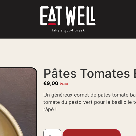
Pâtes Tomates B
€
9,00
tvac
Un généreux cornet de pates tomate bas
tomate du pesto vert pour le basilic l
râpé !