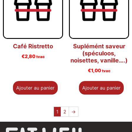
Café Ristretto
Suplémént saveur
(spéculoos,
€
2,80
tvac
noisettes, vanille….)
€
1,00
tvac
Ajouter au panier
Ajouter au panier
1
2
→