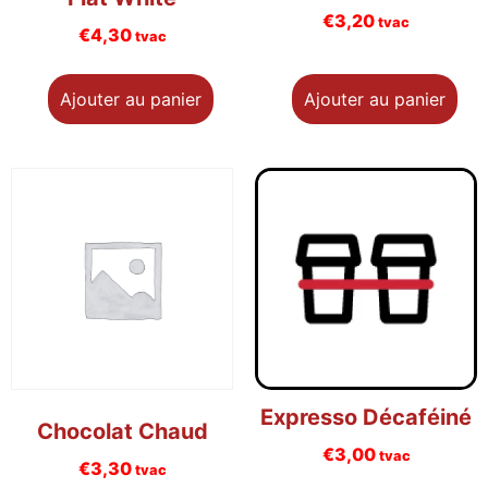
€
3,20
tvac
€
4,30
tvac
Ajouter au panier
Ajouter au panier
Expresso Décaféiné
Chocolat Chaud
€
3,00
tvac
€
3,30
tvac