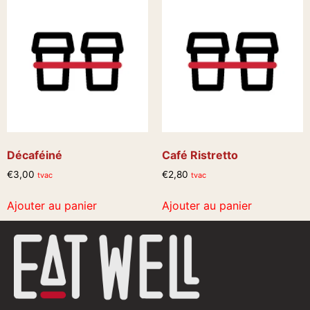
Décaféiné
Café Ristretto
€
3,00
€
2,80
tvac
tvac
Ajouter au panier
Ajouter au panier