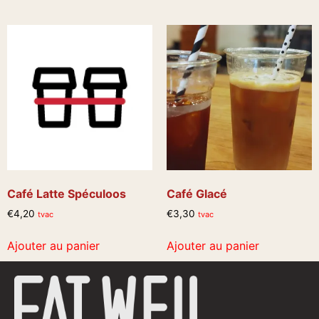
Café Latte Spéculoos
Café Glacé
€
4,20
€
3,30
tvac
tvac
Ajouter au panier
Ajouter au panier