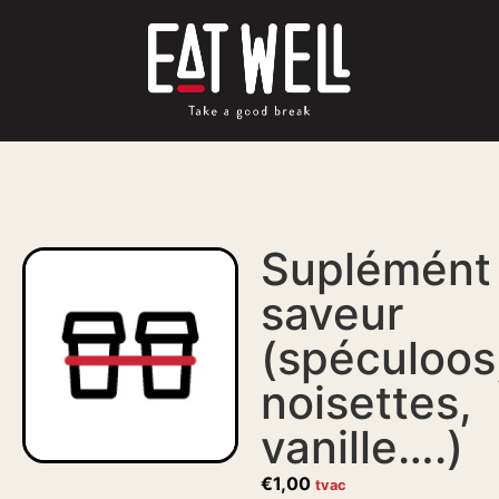
Suplémént
saveur
(spéculoos
noisettes,
vanille….)
€
1,00
tvac