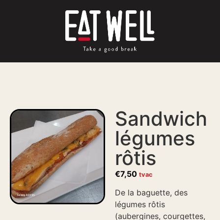
Sandwich
légumes
rôtis
€
7,50
tvac
De la baguette, des
légumes rôtis
(aubergines, courgettes,