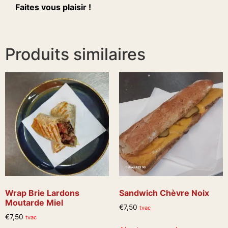
Faites vous plaisir !
Produits similaires
Wrap Brie Lardons
Sandwich Chèvre Noix
Moutarde Miel
€
7,50
tvac
€
7,50
tvac