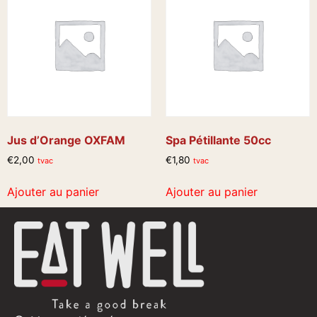
Jus d’Orange OXFAM
Spa Pétillante 50cc
€
2,00
€
1,80
tvac
tvac
Ajouter au panier
Ajouter au panier