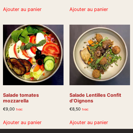
Ajouter au panier
Ajouter au panier
Salade tomates
Salade Lentilles Confit
mozzarella
d’Oignons
€
9,00
€
8,50
tvac
tvac
Ajouter au panier
Ajouter au panier