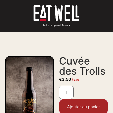
Cuvée
des Trolls
€
3,50
tvac
Ajouter au panier