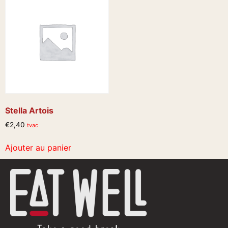
Stella Artois
€
2,40
tvac
Ajouter au panier