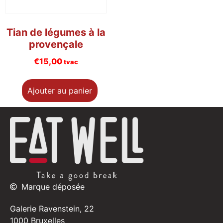
Tian de légumes à la
provençale
€
15,00
tvac
Ajouter au panier
Marque déposée
Galerie Ravenstein, 22
1000 Bruxelles