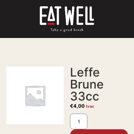
Leffe
Brune
33cc
€
4,00
tvac