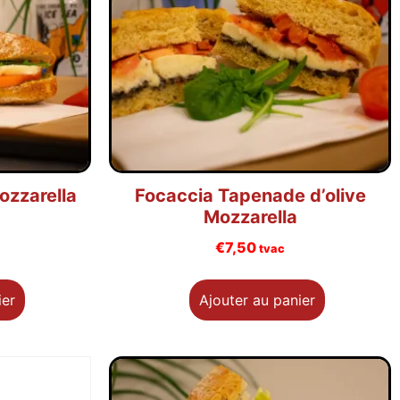
zzarella
Focaccia Tapenade d’olive
Mozzarella
€
7,50
tvac
ier
Ajouter au panier