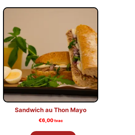
Sandwich au Thon Mayo
€
6,00
tvac