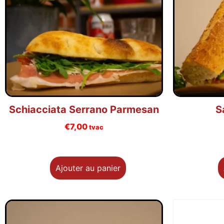
Schiacciata Serrano Parmesan
S
€
7,00
tvac
Ajouter au panier