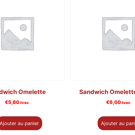
dwich Omelette
Sandwich Omelett
€
5,80
€
6,00
tvac
tvac
Ajouter au panier
Ajouter au pan