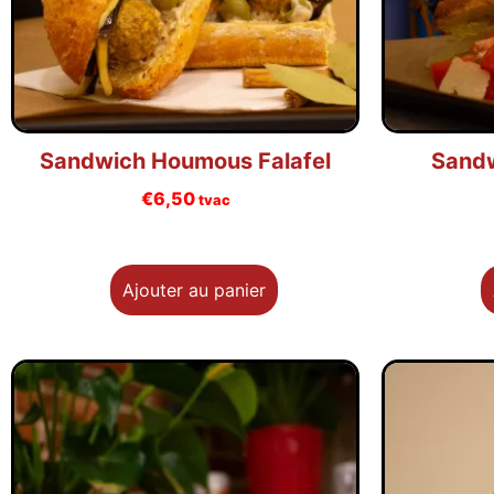
Sandwich Houmous Falafel
Sandw
€
6,50
tvac
Ajouter au panier