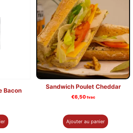
Sandwich Poulet Cheddar
e Bacon
€
6,50
tvac
ier
Ajouter au panier