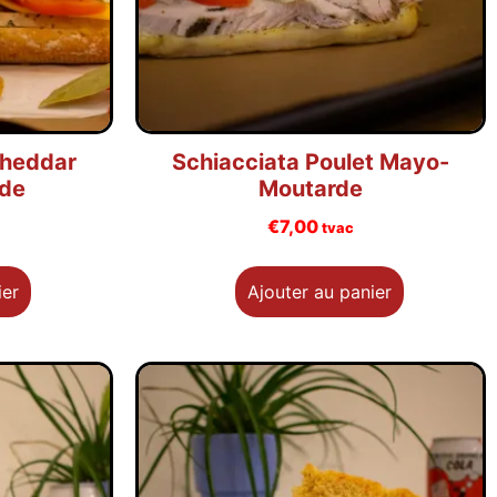
cheddar
Schiacciata Poulet Mayo-
de
Moutarde
€
7,00
tvac
ier
Ajouter au panier