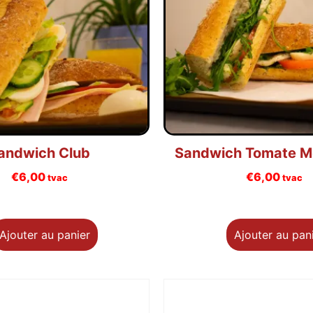
andwich Club
Sandwich Tomate Mo
€
6,00
€
6,00
tvac
tvac
Ajouter au panier
Ajouter au pan