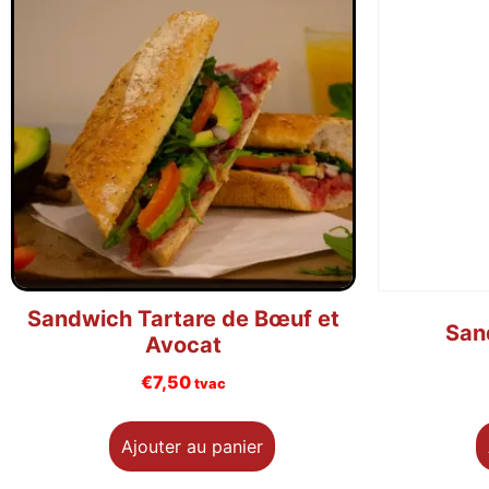
Sandwich Tartare de Bœuf et
San
Avocat
€
7,50
tvac
Ajouter au panier