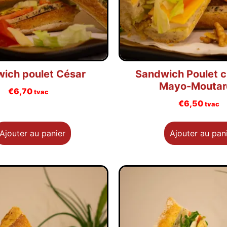
ich poulet César
Sandwich Poulet 
Mayo-Moutar
€
6,70
tvac
€
6,50
tvac
Ajouter au panier
Ajouter au pan