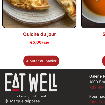
Quiche du jour
S
€
5,00
tvac
Ajouter au panier
Galerie 
1000 Bru
+32 437
Pour nou
Marque déposée
Cliquez-i