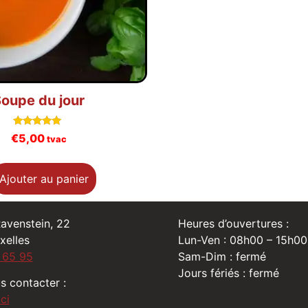
oupe du jour
Note
€
5,00
tvac
5.00
sur 5
Ajouter au panier
Ravenstein, 22
Heures d’ouvertures :
xelles
Lun-Ven : 08h00 – 15h00
 65 95
Sam-Dim : fermé
Jours fériés : fermé
s contacter :
ci