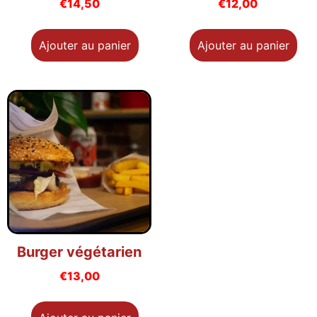
€
14,50
€
12,00
Ajouter au panier
Ajouter au panier
Burger végétarien
€
13,00