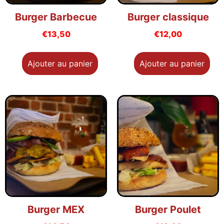
Burger Barbecue
Burger classique
€
13,50
€
12,00
Ajouter au panier
Ajouter au panier
Burger MEX
Burger Poulet