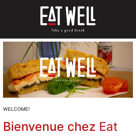
WELCOME!
Bienvenue chez
Eat